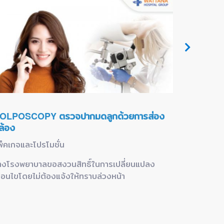
OLPOSCOPY ตรวจปากมดลูกด้วยการส่อง
COLPOSC
ล้อง
กล้อง’
พ็คเกจและโปรโมชั่น
แพ็คเกจแล
างโรงพยาบาลขอสงวนสิทธิ์ในการเปลี่ยนแปลง
ทางโรงพย
งื่อนไขโดยไม่ต้องแจ้งให้ทราบล่วงหน้า
เงื่อนไขโด