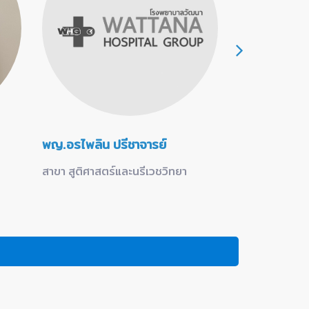
พญ.อรไพลิน ปรีชาจารย์
พญ.ณัฐนันท์
สาขา สูติศาสตร์และนรีเวชวิทยา
สาขา สูติศาสตร
สาขา มะเร็งวิท