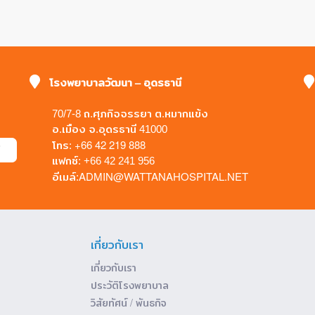
โรงพยาบาลวัฒนา – อุดรธานี
70/7-8 ถ.ศุภกิจจรรยา ต.หมากแข้ง
อ.เมือง จ.อุดรธานี 41000
+66 42 219 888
โทร:
แฟกซ์: +66 42 241 956
ADMIN@WATTANAHOSPITAL.NET
อีเมล์:
เกี่ยวกับเรา
เกี่ยวกับเรา
ประวัติโรงพยาบาล
วิสัยทัศน์ / พันธกิจ