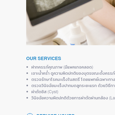
ดวก
ย์
OUR SERVICES
ฝากครรภ์คุณภาพ (มีแพคเกจคลอด)
เจาะน้ำคร่ำ ดูความผิดปกติของบุตรขณะตั้งครรภ์
ตรวจรักษาโรคมะเร็งในสตรี โดยแพทย์เฉพาะทาง
ตรวจวินิจฉัยมะเร็งปากมดลูกระยะแรก ด้วยวิธีก
ผ่าตัดซิส (Cyst)
วินิจฉัยความผิดปกติด้วยการผ่าตัดผ่านกล้อง (L