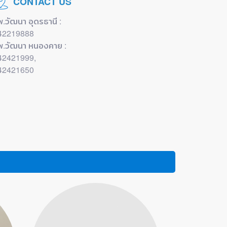
CONTACT US
พ.วัฒนา อุดรธานี :
42219888
พ.วัฒนา หนองคาย :
42421999,
42421650