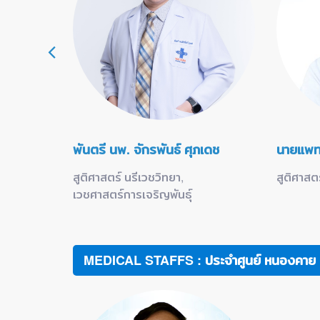
พันตรี นพ. จักรพันธ์ ศุภเดช
นายแพทย
สูติศาสตร์ นรีเวชวิทยา,
สูติศาสต
เวชศาสตร์การเจริญพันธุ์
MEDICAL STAFFS : ประจำศูนย์ หนองคาย