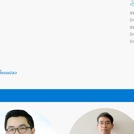
ร
0
ร
0
0
ลี่ยนแปลง