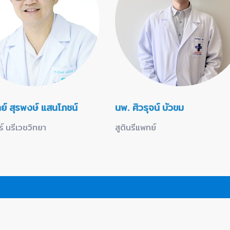
์ สุรพงษ์ แสนโภชน์
นพ. ศิวรุจน์ บัวขม
ร์ นรีเวชวิทยา
สูตินรีแพทย์