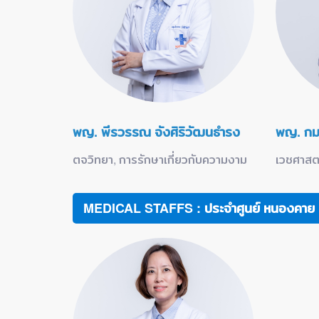
พญ. พีรวรรณ จังศิริวัฒนธำรง
พญ. กม
ตจวิทยา, การรักษาเกี่ยวกับความงาม
เวชศาสต
MEDICAL STAFFS : ประจำศูนย์ หนองคาย