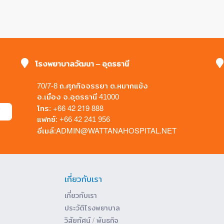
โรงพยาบาลวัฒนา – อุดรธานี
70/7-8 ถ.ศุภกิจจรรยา ต.หมากแข้ง
อ.เมือง จ.อุดรธานี 41000
+66 42 219 888
โทร:
แฟกซ์: +66 42 241 956
ADMIN@WATTANAHOSPITAL.NET
อีเมล์:
เกี่ยวกับเรา
เกี่ยวกับเรา
ประวัติโรงพยาบาล
วิสัยทัศน์ / พันธกิจ