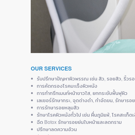
ดวก
ย์
OUR SERVICES
รับปรึกษาปัญหาผิวพรรณ เช่น สิว, รอยสิว, ริ้วรอ
การคัดกรองโรคมะเร็งผิวหนัง
การทำทรีทเมนท์หน้าขาวใส, ยกกระชับฟื้นฟุผิว
เลเซอร์รักษากระ, จุดด่างดำ, กำจัดขน, รักษารอยสิว.
การรักษารอยหลุมสิว
รักษาโรคผิวหนังทั่วไป เช่น ผื่นภูมิแพ้, โรคสะเก็ด
ฉีด Botox รักษารอยย่นใบหน้าและลดกราม
ปรึกษาลดความอ้วน