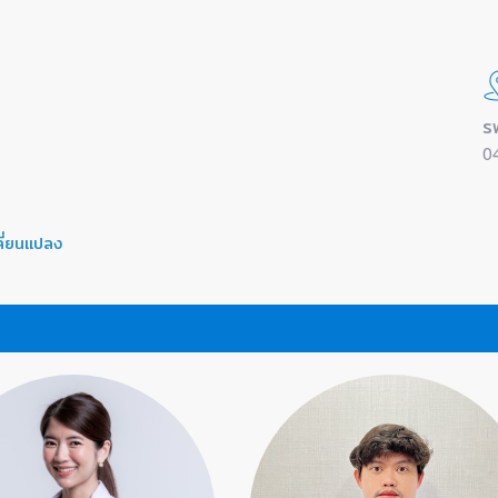
ร
0
ลี่ยนแปลง