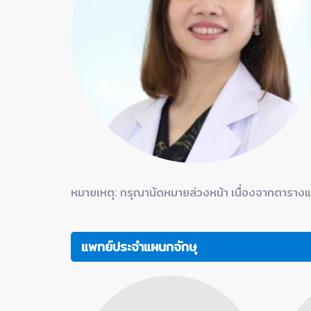
ดวก
ย์
หมายเหตุ: กรุณานัดหมายล่วงหน้า เนื่องจากตาราง
แพทย์ประจำแผนกจักษุ