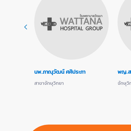
นพ.ภาณุวัฒน์ ศศิประภา
พญ.สม
สาขาจักษุวิทยา
จักษุว