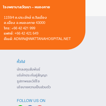
โรงพยาบาลวัฒนา – หนองคาย
1159/4 ถ.ประจักษ์ ต.ในเมือง
อ.เมือง จ.หนองคาย 43000
+66 42 421 999
โทร:
แฟกซ์: +66 42 421 649
ADMIN@WATTANAHOSPITAL.NET
อีเมล์:
ทั่วไป
นักลงทุนสัมพันธ์
บริษัทประกันคู่สัญญา
รูปภาพและวิดีโอ
นโยบายความเป็นส่วนตัว
FOLLOW US ON