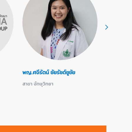
พญ.ศจีรัตน์ ชัยรัชต์ชูชัย
นพ.พัฒน์ ว
สาขา จักษุวิทยา
สาขา จักษุวิ