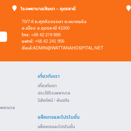
โรงพยาบาลวัฒนา – อุดรธานี
70/7-8 ถ.ศุภกิจจรรยา ต.หมากแข้ง
อ.เมือง จ.อุดรธานี 41000
+66 42 219 888
โทร:
แฟกซ์: +66 42 241 956
ADMIN@WATTANAHOSPITAL.NET
อีเมล์:
เกี่ยวกับเรา
เกี่ยวกับเรา
ประวัติโรงพยาบาล
วิสัยทัศน์ / พันธกิจ
งพยาบาล
แพ็คเกจและโปรโมชั่น
แพ็คเกจและโปรโมชั่น