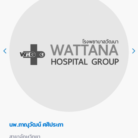
นพ.ภาณุวัฒน์ ศศิประภา
สาขาจักษุวิทยา