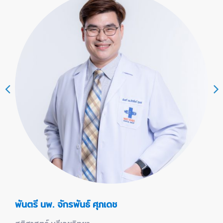
พันตรี นพ. จักรพันธ์ ศุภเดช