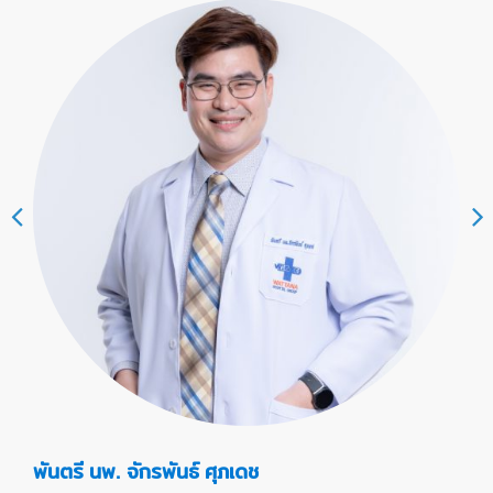
พันตรี นพ. จักรพันธ์ ศุภเดช