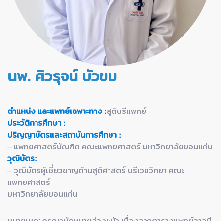
นพ. ศิวรุจน์ บัวขม
ตำแหน่ง และแพทย์เฉพาะทาง :
สูตินรีแพทย์
ประวัติการศึกษา :
ปริญญาบัตรและสถาบันการศึกษา :
– แพทยศาสตร์บัณฑิต คณะแพทยศาสตร์ มหาวิทยาลัยขอนแก่น
วุฒิบัตร:
– วุฒิบัตรผู้เชี่ยวชาญด้านสูติศาสตร์ นรีเวชวิทยา คณะ
แพทยศาสตร์
มหาวิทยาลัยขอนแก่น
หมายเหตุ: กรุณานัดหมายล่วงหน้า เนื่องจากตารางแพทย์อาจมี