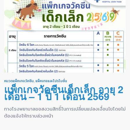
หมวดแพ็คเกจวัคซีน
,
แพ็คเกจและโปรโมชั่น
แพ็กเกจวัคซีนเด็กเล็ก อายุ 2
เดือน – 1 ปี 1 เดือน 2569
ทางโรงพยาบาลขอสงวนสิทธิ์ในการเปลี่ยนแปลงเงื่อนไขโดยไม่
ต้องแจ้งให้ทราบล่วงหน้า