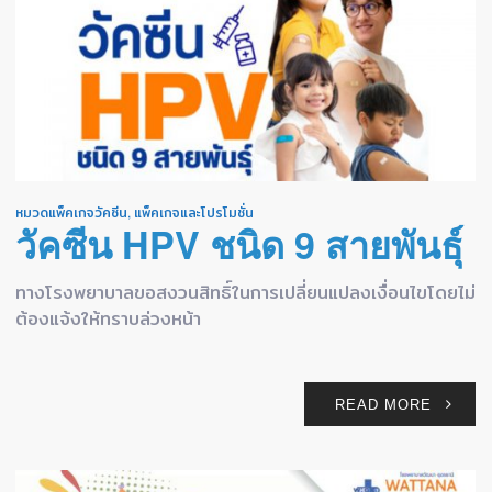
หมวดแพ็คเกจวัคซีน
,
แพ็คเกจและโปรโมชั่น
วัคซีน HPV ชนิด 9 สายพันธุ์
ทางโรงพยาบาลขอสงวนสิทธิ์ในการเปลี่ยนแปลงเงื่อนไขโดยไม่
ต้องแจ้งให้ทราบล่วงหน้า
READ MORE