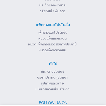
ประวัติโรงพยาบาล
วิสัยทัศน์ / พันธกิจ
แพ็คเกจและโปรโมชั่น
แพ็คเกจและโปรโมชั่น
หมวดแพ็คเกจคลอด
หมวดแพ็คเกจตรวจสุขภาพประจำปี
หมวดแพ็คเกจวัคซีน
ทั่วไป
นักลงทุนสัมพันธ์
บริษัทประกันคู่สัญญา
รูปภาพและวิดีโอ
นโยบายความเป็นส่วนตัว
FOLLOW US ON