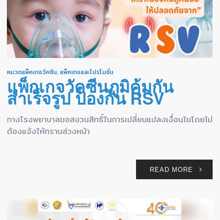
หมวดแพ็คเกจวัคซีน
,
แพ็คเกจและโปรโมชั่น
แพ็กเกจวัคซีนภูมิคุ้มกัน
สำเร็จรูป ป้องกัน RSV
ทางโรงพยาบาลขอสงวนสิทธิ์ในการเปลี่ยนแปลงเงื่อนไขโดยไม่
ต้องแจ้งให้ทราบล่วงหน้า
READ MORE