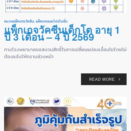
หมวดแพ็คเกจวัคซีน
,
แพ็คเกจและโปรโมชั่น
แพ็กเกจวัคซีนเด็กโต อายุ 1
ปี 3 เดือน – 4 ปี 2569
ทางโรงพยาบาลขอสงวนสิทธิ์ในการเปลี่ยนแปลงเงื่อนไขโดยไม่
ต้องแจ้งให้ทราบล่วงหน้า
READ MORE