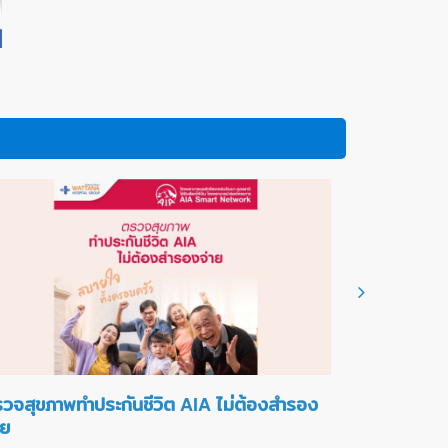
วจสุขภาพทำประกันชีวิต AIA ไม่ต้องสำรอง
โปรแกรมตร
าย
ทางโรงพยาบ