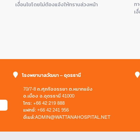
ทา
เงื่อนไขโดยไม่ต้องแจ้งให้ทราบล่วงหน้า
เง
โรงพยาบาลวัฒนา – อุดรธานี
70/7-8 ถ.ศุภกิจจรรยา ต.หมากแข้ง
อ.เมือง จ.อุดรธานี 41000
+66 42 219 888
โทร:
แฟกซ์: +66 42 241 956
ADMIN@WATTANAHOSPITAL.NET
อีเมล์: