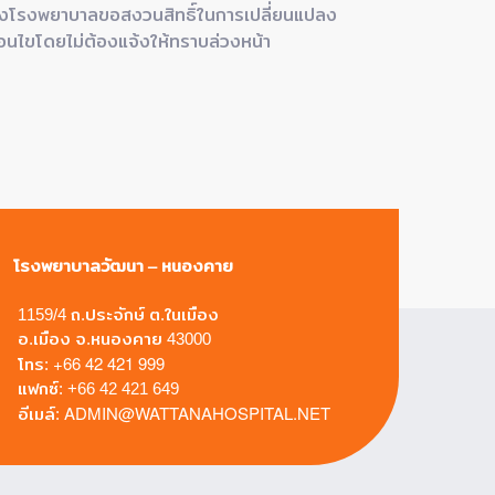
งโรงพยาบาลขอสงวนสิทธิ์ในการเปลี่ยนแปลง
เงื่อนไขโดยไ
ื่อนไขโดยไม่ต้องแจ้งให้ทราบล่วงหน้า
โรงพยาบาลวัฒนา – หนองคาย
1159/4 ถ.ประจักษ์ ต.ในเมือง
อ.เมือง จ.หนองคาย 43000
+66 42 421 999
โทร:
แฟกซ์: +66 42 421 649
ADMIN@WATTANAHOSPITAL.NET
อีเมล์: